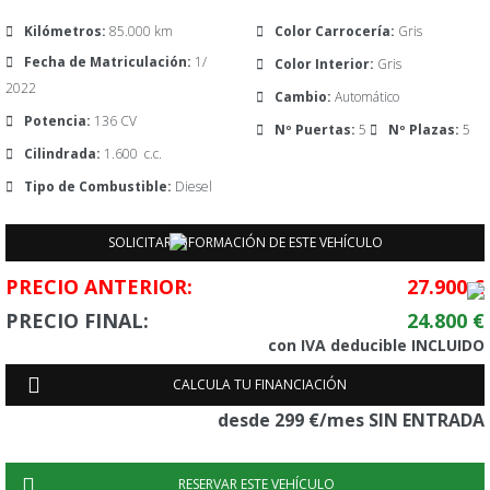
Kilómetros:
85.000 km
Color Carrocería:
Gris
Fecha de Matriculación:
1/
Color Interior:
Gris
2022
Cambio:
Automático
Potencia:
136 CV
Nº Puertas:
5
Nº Plazas:
5
Cilindrada:
1.600 c.c.
Tipo de Combustible:
Diesel
SOLICITAR INFORMACIÓN DE ESTE VEHÍCULO
Tu Nombre
Teléfono
Su correo electrónico
PRECIO ANTERIOR:
27.900 €
PRECIO FINAL:
24.800 €
Mensaje
con IVA deducible INCLUIDO
CALCULA TU FINANCIACIÓN
desde 299 €/mes SIN ENTRADA
RESERVAR ESTE VEHÍCULO