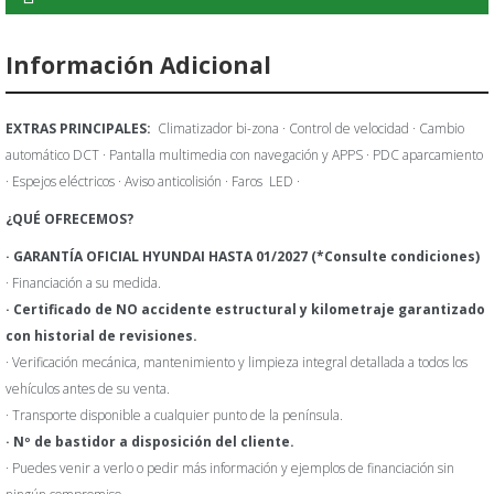
Información Adicional
EXTRAS PRINCIPALES:
Climatizador bi-zona · Control de velocidad · Cambio
automático DCT · Pantalla multimedia con navegación y APPS · PDC aparcamiento
· Espejos eléctricos · Aviso anticolisión · Faros LED ·
¿QUÉ OFRECEMOS?
· GARANTÍA OFICIAL HYUNDAI HASTA 01/2027
(*Consulte condiciones)
· Financiación a su medida.
· Certificado de NO accidente estructural y kilometraje garantizado
con historial de revisiones.
· Verificación mecánica, mantenimiento y limpieza integral detallada a todos los
vehículos antes de su venta.
· Transporte disponible a cualquier punto de la península.
· Nº de bastidor a disposición del cliente.
· Puedes venir a verlo o pedir más información y ejemplos de financiación sin