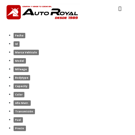
Fecha
Id
Marca Vehículo
Model
Mileage
Bodytype
Capacity
Color
Año Matr.
Transmisión
Fuel
Precio