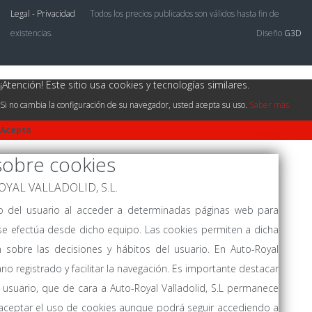
Legal - Privacidad
Todos los precios publicados son válidos hasta fin de
existencias.
Diseño
G3D
¡Atención! Este sitio usa cookies y tecnologías similares.
Si no cambia la configuración de su navegador, usted acepta su uso.
Saber más
Acepto
sobre cookies
-ROYAL VALLADOLID, S.L.
vo del usuario al acceder a determinadas páginas web para
se efectúa desde dicho equipo. Las cookies permiten a dicha
 sobre las decisiones y hábitos del usuario. En Auto-Royal
ario registrado y facilitar la navegación. Es importante destacar
usuario, que de cara a Auto-Royal Valladolid, S.L permanece
aceptar el uso de cookies aunque podrá seguir accediendo a