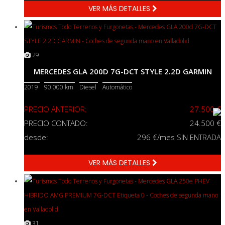
VER MÁS DETALLES
29
MERCEDES GLA 200D 7G-DCT STYLE 2.2D GARMIN
2019
90.000 km
Diesel
Automático
PRECIO ANTERIOR:
27.500 €
PRECIO CONTADO:
24.500 €
desde:
296
€/mes SIN ENTRADA
VER MÁS DETALLES
31