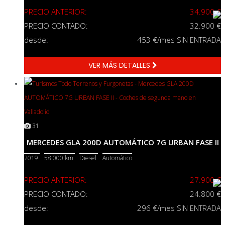
PRECIO ANTERIOR:
34.900 €
PRECIO CONTADO:
32.900 €
desde:
453
€/mes SIN ENTRADA
VER MÁS DETALLES
31
MERCEDES GLA 200D AUTOMÁTICO 7G URBAN FASE II
2019
58.000 km
Diesel
Automático
PRECIO ANTERIOR:
27.900 €
PRECIO CONTADO:
24.800 €
desde:
296
€/mes SIN ENTRADA