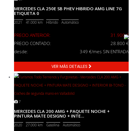
MERCEDES CLA 250E SB PHEV HIBRIDO AMG LINE 7G
ETIQUETA 0
2021
41.000 km
Híbrido
Automático
PRECIO ANTERIOR:
31.900 €
PRECIO CONTADO:
28.800 €
desde:
349
€/mes SIN ENTRADA
VER MÁS DETALLES
7
MERCEDES CLA 200 AMG + PAQUETE NOCHE +
PINTURA MATE DESIGNO + INTE...
2020
27.000 km
Gasolina
Automático