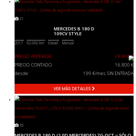
21
MERCEDES B 180 D
109CV STYLE
2017
92.000 km
Diesel
Manual
PRECIO ANTERIOR:
19.900 €
PRECIO CONTADO:
16.800 €
desde:
199
€/mes SIN ENTRADA
VER MÁS DETALLES
35
MERCEDES B 180 D (2.0D MERCERDES) 7G-DCT ¡¡ SÓLO