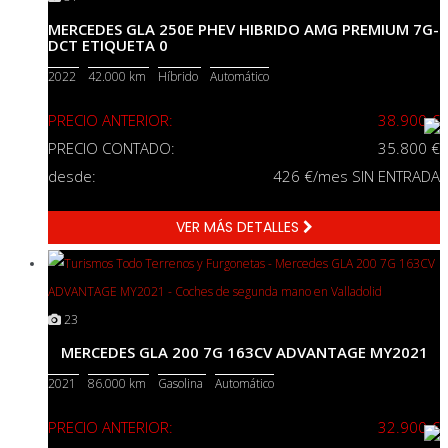
MERCEDES GLA 250E PHEV HIBRIDO AMG PREMIUM 7G-
DCT ETIQUETA 0
2022
42.000 km
Híbrido
Automático
PRECIO ANTERIOR:
38.900 €
PRECIO CONTADO:
35.800 €
desde:
426
€/mes SIN ENTRADA
VER MÁS DETALLES
23
MERCEDES GLA 200 7G 163CV ADVANTAGE MY2021
2021
86.000 km
Gasolina
Automático
PRECIO ANTERIOR:
32.900 €