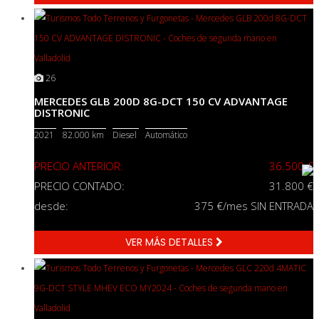
26
MERCEDES GLB 200D 8G-DCT 150 CV ADVANTAGE
DISTRONIC
2021
82.000 km
Diesel
Automático
PRECIO ANTERIOR:
36.500 €
PRECIO CONTADO:
31.800 €
desde:
375
€/mes SIN ENTRADA
VER MÁS DETALLES