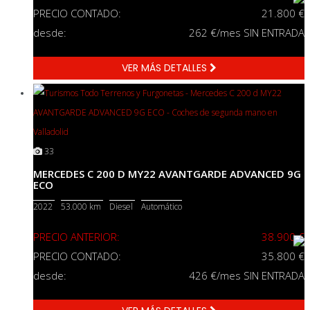
PRECIO CONTADO:
21.800 €
desde:
262
€/mes SIN ENTRADA
VER MÁS DETALLES
33
MERCEDES C 200 D MY22 AVANTGARDE ADVANCED 9G
ECO
2022
53.000 km
Diesel
Automático
PRECIO ANTERIOR:
38.900 €
PRECIO CONTADO:
35.800 €
desde:
426
€/mes SIN ENTRADA