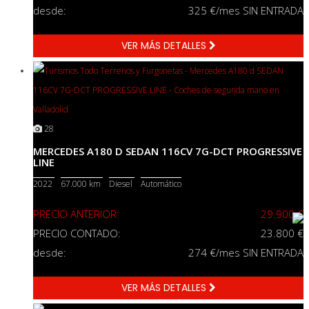
desde:
325
€/mes SIN ENTRADA
VER MÁS DETALLES
28
MERCEDES A180 D SEDAN 116CV 7G-DCT PROGRESSIVE
LINE
2022
67.000 km
Diesel
Automático
PRECIO ANTERIOR:
29.900 €
PRECIO CONTADO:
23.800 €
desde:
274
€/mes SIN ENTRADA
VER MÁS DETALLES