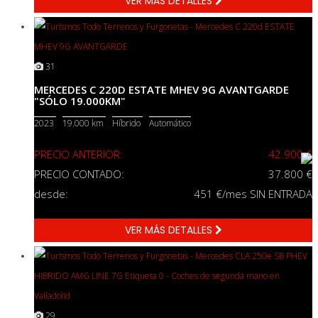
VER MÁS DETALLES
31
MERCEDES C 220D ESTATE MHEV 9G AVANTGARDE
"SÓLO 19.000KM"
2023
19.000 km
Híbrido
Automático
PRECIO ANTERIOR:
42.900 €
PRECIO CONTADO:
37.800 €
desde:
451
€/mes SIN ENTRADA
VER MÁS DETALLES
29